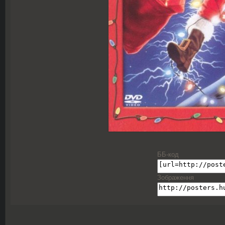
ББ-код
Зображення