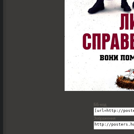
ББ-код
Зображення