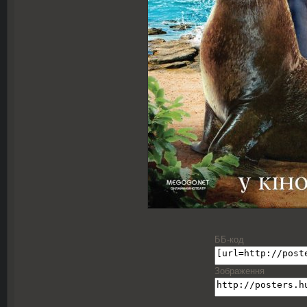
ББ-код
Зображення