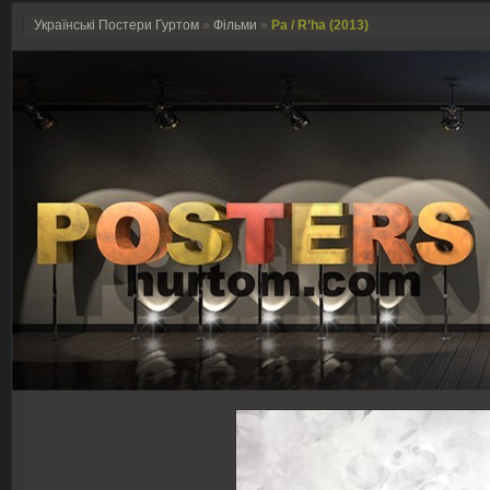
Українські Постери Гуртом
»
Фільми
»
Ра / R’ha (2013)