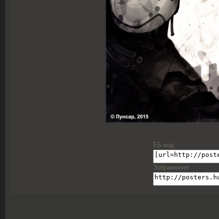
ББ-код
Зображення