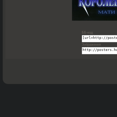
ББ-код
Зображення