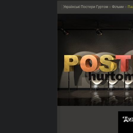
Українські Постери Гуртом
»
Фільми
»
Пан