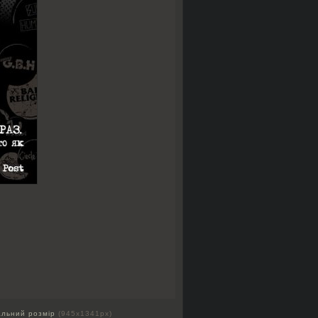
альний розмір
(945x1341px)