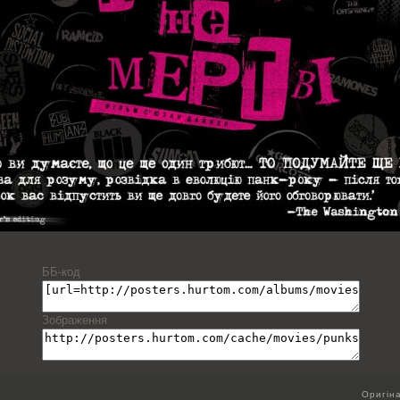
ББ-код
Зображення
Оригін