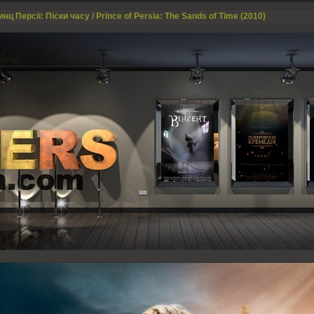
нц Персії: Піски часу / Prince of Persia: The Sands of Time (2010)