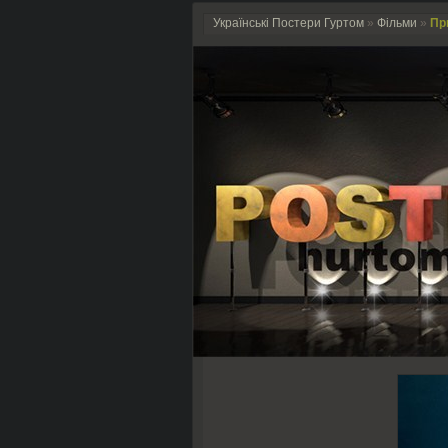
Українські Постери Гуртом
»
Фільми
»
При