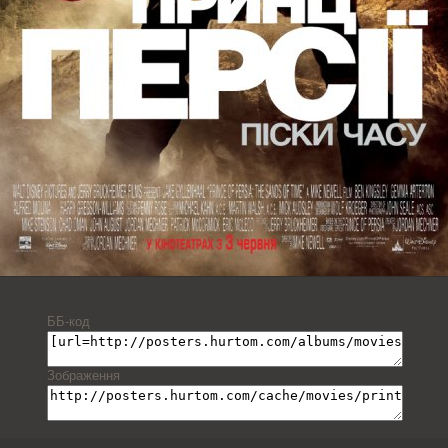
ББ-код
Зображення