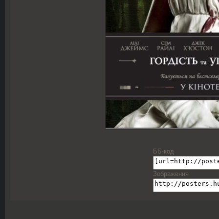
ББ-код
Зображення