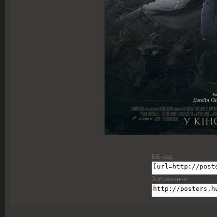
ББ-код
Зображення