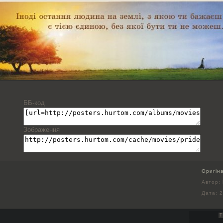
ББ-код
Зображення
Оригін
Автор: 
Дата:
2
Т