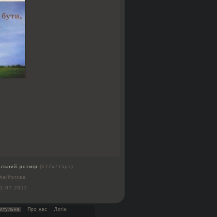
альний розмір
(577x715px)
hellforces
2.07.2011
итульна
Про нас
Логін