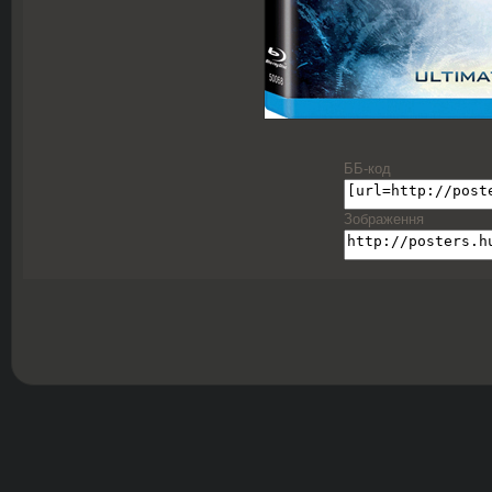
ББ-код
Зображення