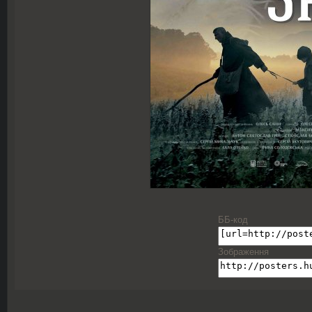
ББ-код
Зображення