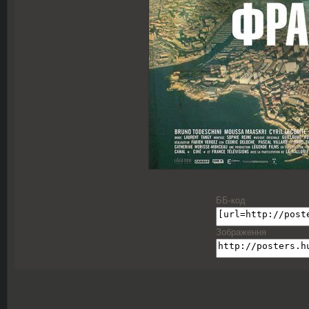
ББ-код
Зображення