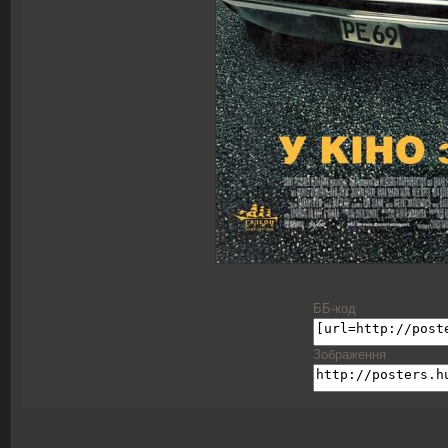
ББ-код
Зображення