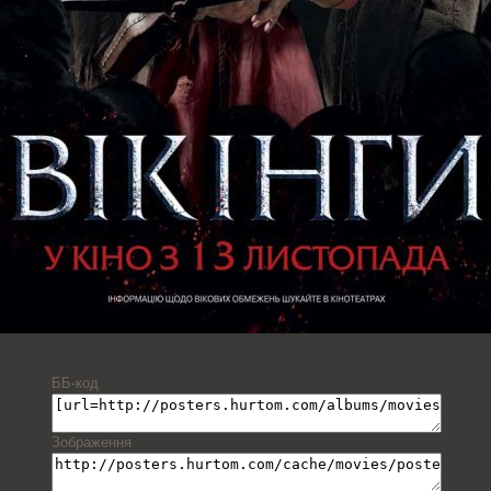
ББ-код
Зображення