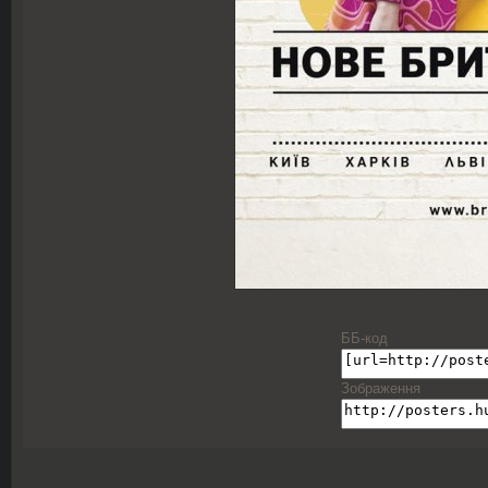
ББ-код
Зображення