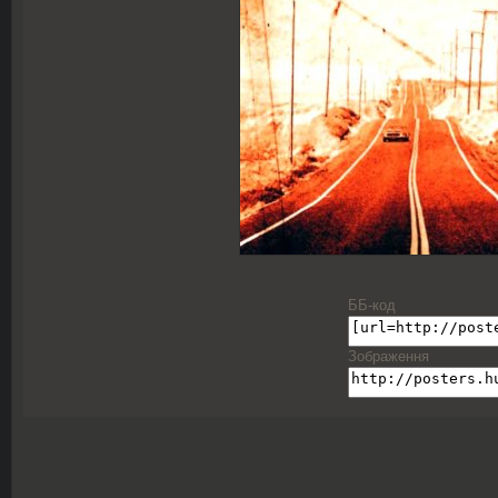
ББ-код
Зображення