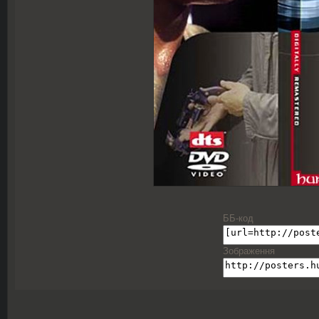
ББ-код
Зображення