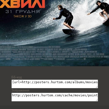
ББ-код
Зображення