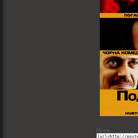
ББ-код