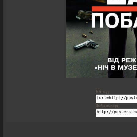
ББ-код
Зображення