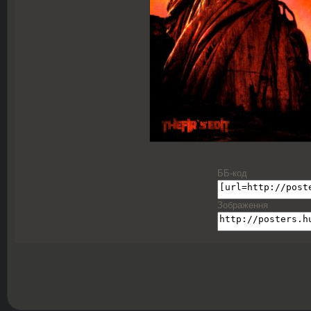
ББ-код
Зображення