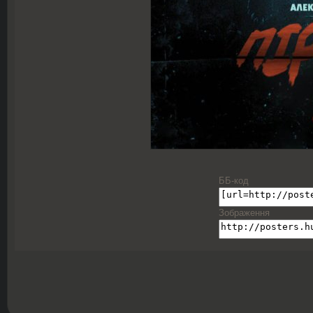
ББ-код
Зображення