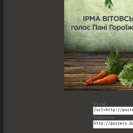
ББ-код
Зображення