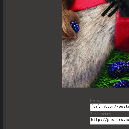
ББ-код
Зображення