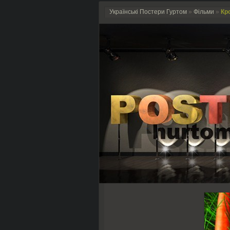
Українські Постери Гуртом
»
Фільми
»
Кро