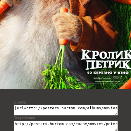
ББ-код
Зображення