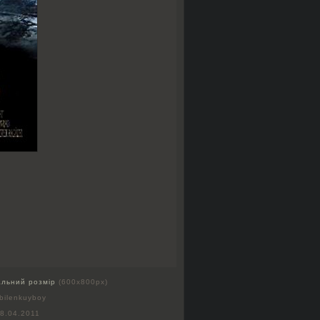
альний розмір
(600x800px)
bilenkuyboy
8.04.2011