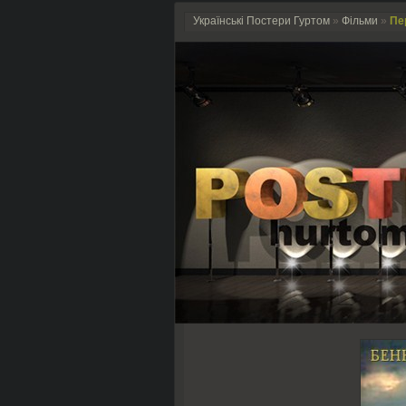
Українські Постери Гуртом
»
Фільми
»
Пер