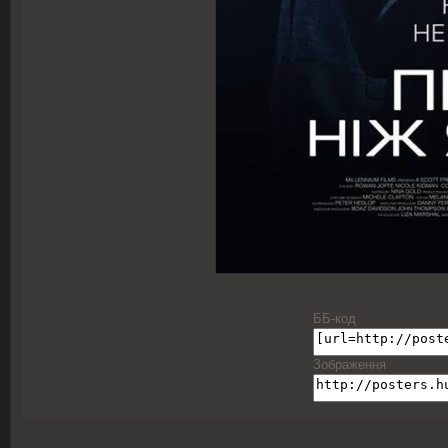
ББ-код
Зображення