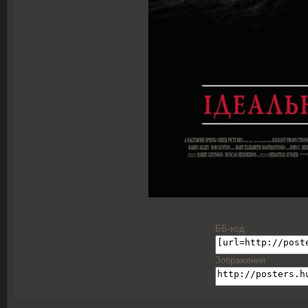
ББ-код
Зображення