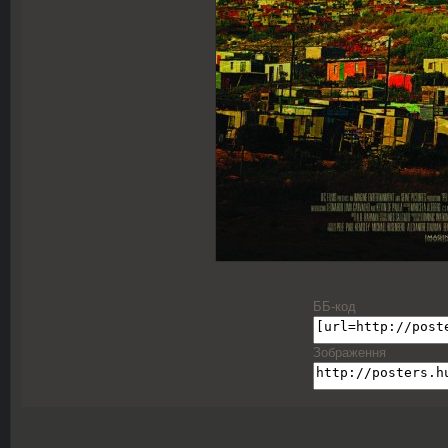
ББ-код
Зображення