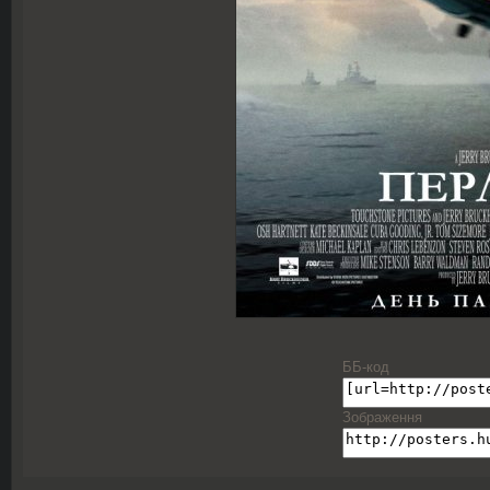
ББ-код
Зображення