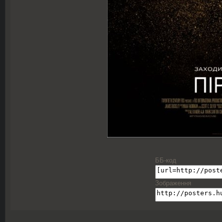
ББ-код
Зображення