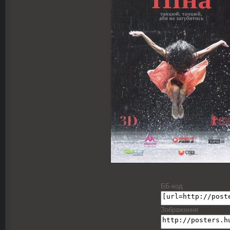
ББ-код
Зображення