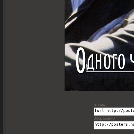
ББ-код
Зображення