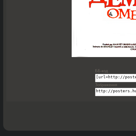
ББ-код
Зображення