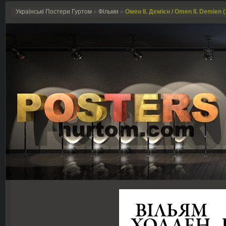
Українські Постери Гуртом
»
Фільми
»
Омен ІІ. Демієн / Omen II. Demien 