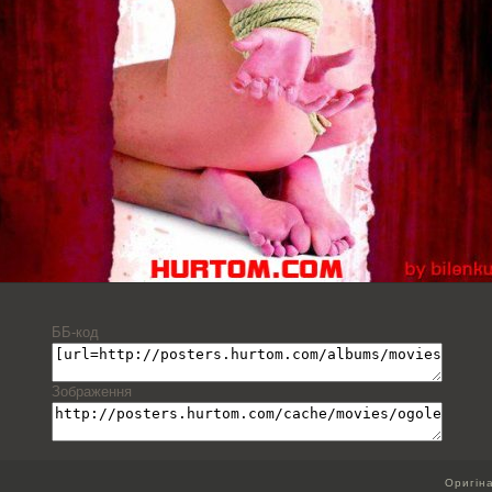
ББ-код
Зображення
Оригін