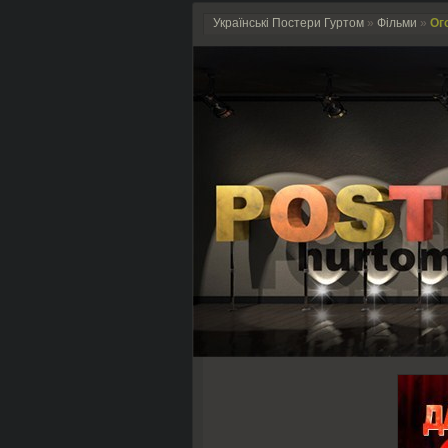
Українські Постери Гуртом
»
Фільми
»
Ог