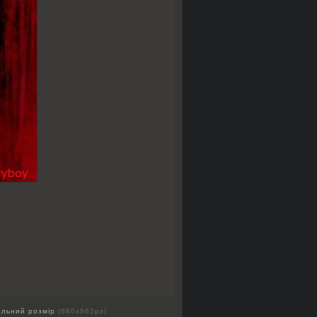
альний розмір
(680x962px)