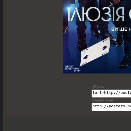
ББ-код
Зображення