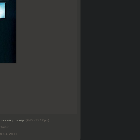
альний розмір
(945x1242px)
thefir
8.04.2011