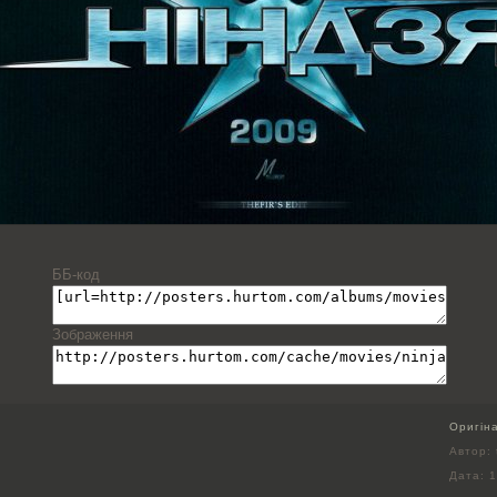
ББ-код
Зображення
Оригін
Автор: 
Дата:
1