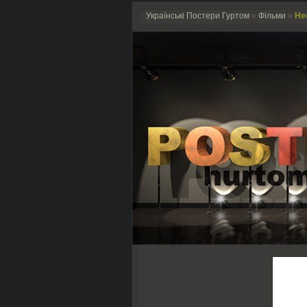
Українські Постери Гуртом
»
Фільми
»
Нес