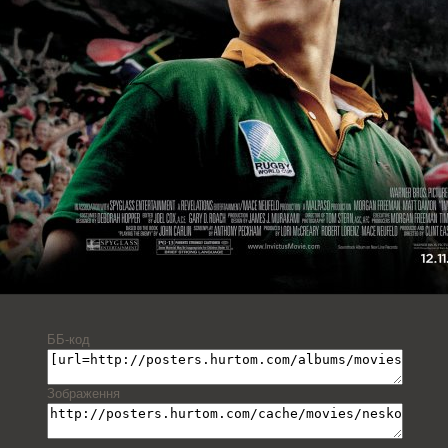
ББ-код
Зображення