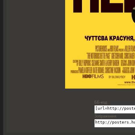
ББ-код
Зображення