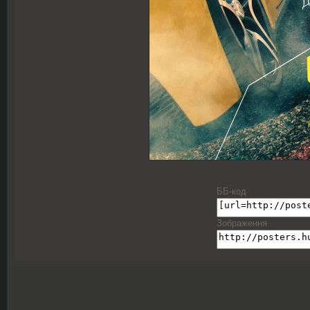
ББ-код
Зображення