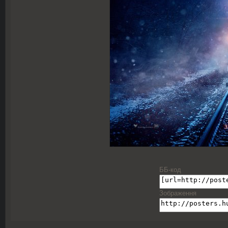
ББ-код
Зображення