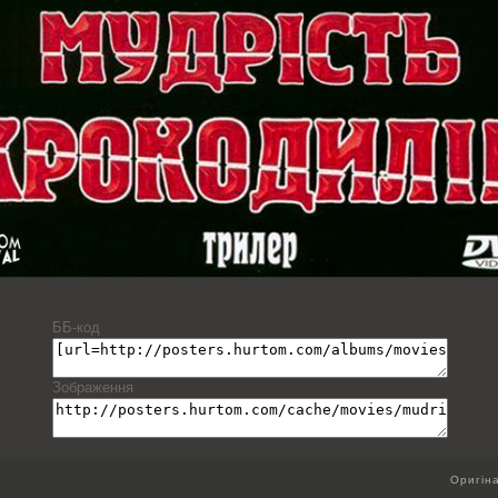
ББ-код
Зображення
Оригін