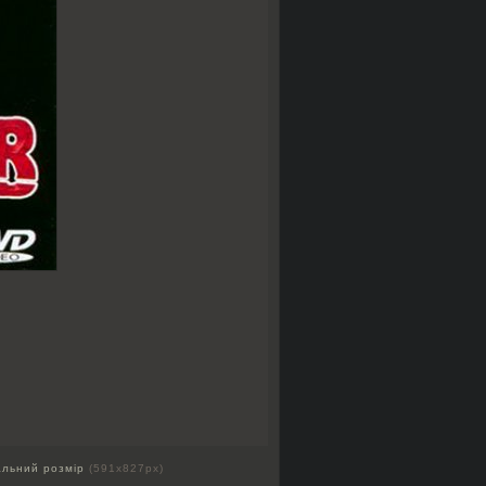
альний розмір
(591x827px)