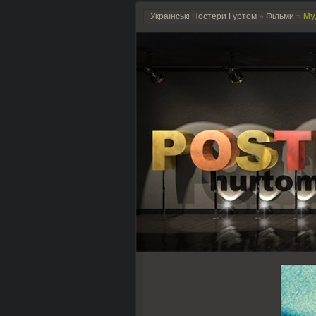
Українські Постери Гуртом
»
Фільми
»
Муд