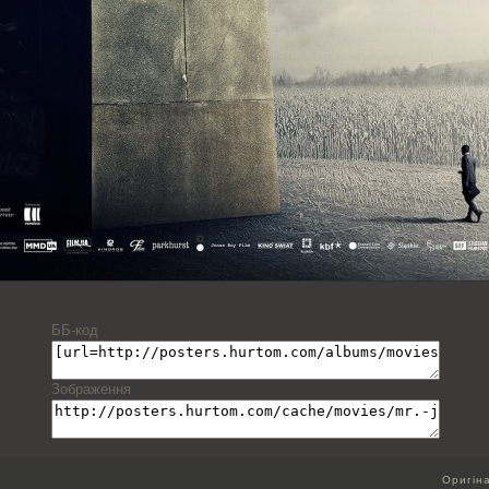
ББ-код
Зображення
Оригін