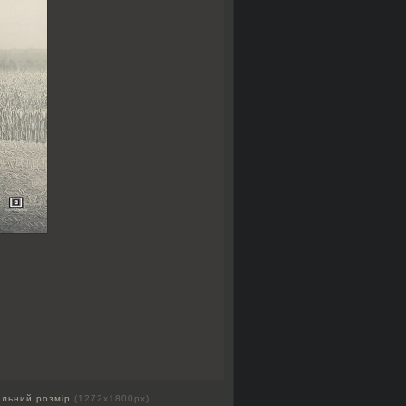
альний розмір
(1272x1800px)