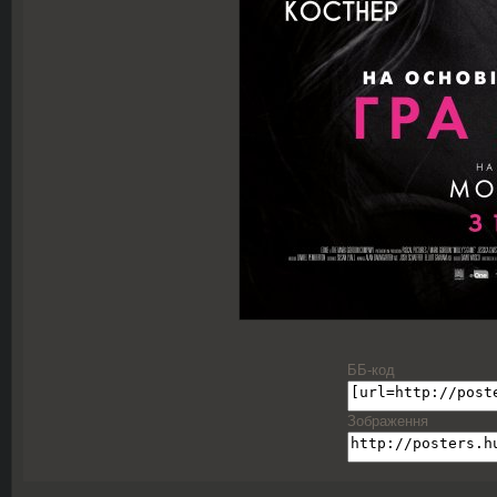
ББ-код
Зображення