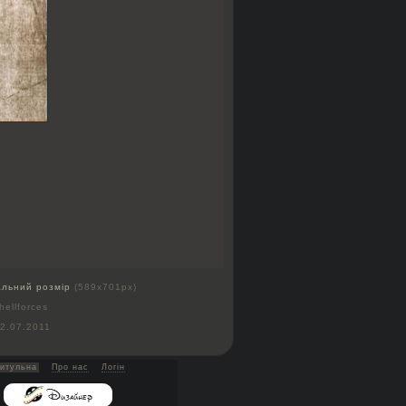
альний розмір
(589x701px)
hellforces
2.07.2011
итульна
Про нас
Логін