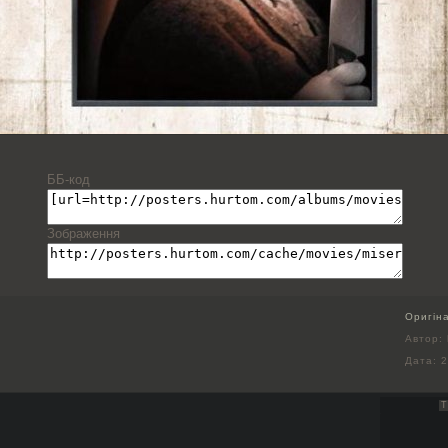
ББ-код
Зображення
Оригін
Автор: 
Дата:
2
Т