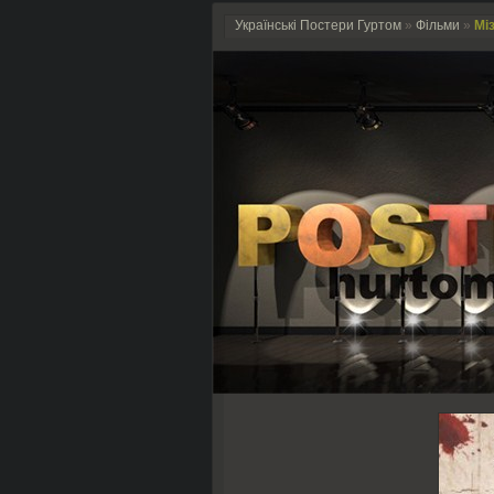
Українські Постери Гуртом
»
Фільми
»
Міз