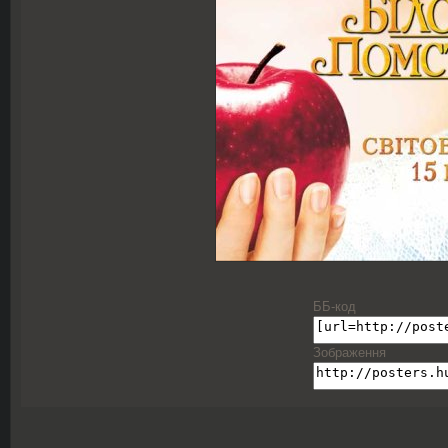
ББ-код
Зображення