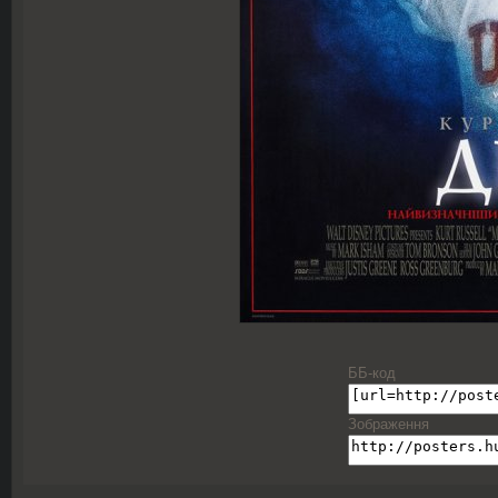
ББ-код
Зображення