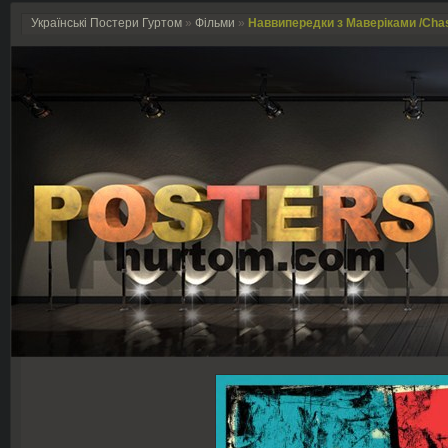
Українські Постери Гуртом
»
Фільми
»
Наввипередки з Маверіками /Chas