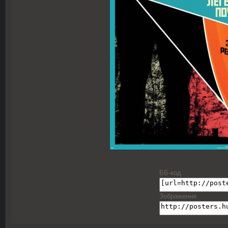
ББ-код
Зображення