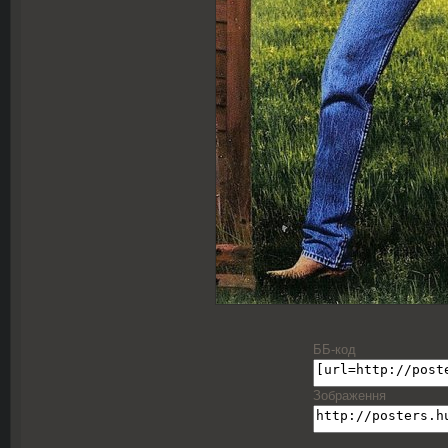
ББ-код
Зображення